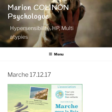
Aller
Marion COLINON
au
Psychologue
contenu
principal
Hypersensibilité, HP, Multi
atypies
Menu
Marche 17.12.17