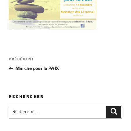
Navigation
Article
PRÉCÉDENT
de
précédent
Marche pour la PAIX
l’article
RECHERCHER
Recherche
Recher
pour
: