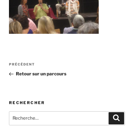
Navigation
Article
PRÉCÉDENT
de
précédent
Retour sur un parcours
l’article
RECHERCHER
Recherche
Recher
pour
: