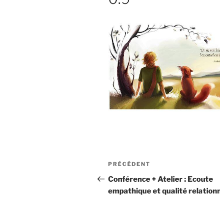
Navigation
Article
PRÉCÉDENT
de
précédent
Conférence + Atelier : Ecoute
empathique et qualité relationn
l’article