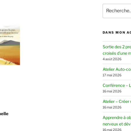
Recherche
pour
:
DANS MON A
Sortie des 2 pr
croisés d’une mè
4 août 2026
Atelier Auto-c
17 mai 2026
Conférence – Le
16 mai 2026
Atelier – Créer
16 mai 2026
elle
Apprendre à ob
nerveux et dév
16 mai 2026