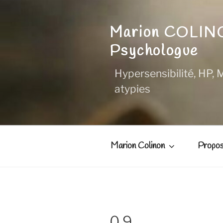
Aller
au
Marion COLI
contenu
principal
Psychologue
Hypersensibilité, HP, M
atypies
Marion Colinon
Propos
0.9