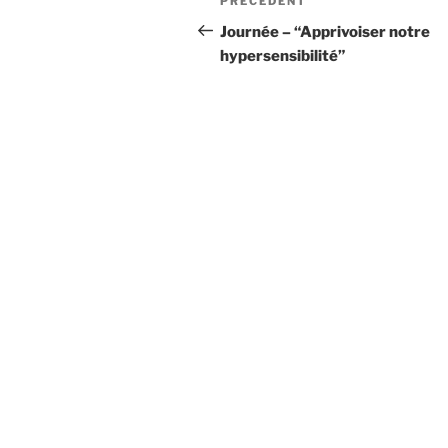
Article
PRÉCÉDENT
de
précédent
Journée – “Apprivoiser notre
hypersensibilité”
l’article