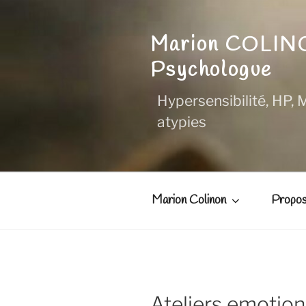
Aller
au
Marion COLI
contenu
principal
Psychologue
Hypersensibilité, HP, M
atypies
Marion Colinon
Propos
Ateliers emotion