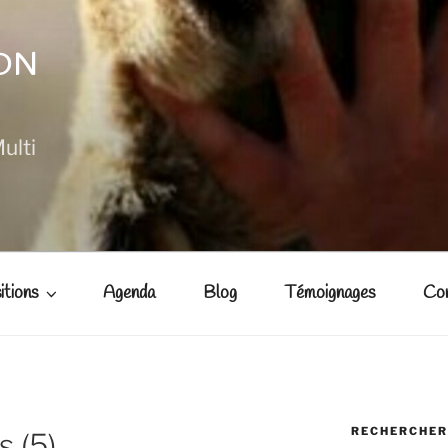
NON
ulti
itions
Agenda
Blog
Témoignages
Co
RECHERCHER
s (5)