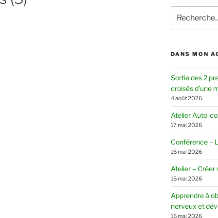
Recherche
pour
:
DANS MON A
Sortie des 2 pr
croisés d’une mè
4 août 2026
Atelier Auto-c
17 mai 2026
Conférence – Le
16 mai 2026
Atelier – Créer
16 mai 2026
Apprendre à ob
nerveux et dév
16 mai 2026