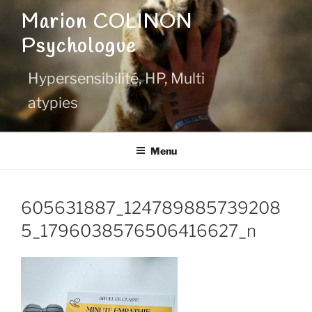
Aller
Marion COLINON
au
Psychologue
contenu
principal
Hypersensibilité, HP, Multi
atypies
Menu
605631887_124789885739208
5_1796038576506416627_n