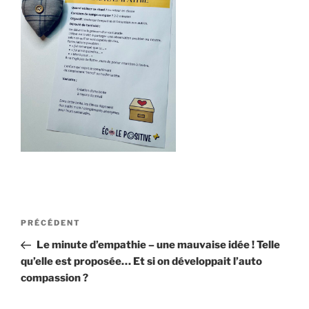
Navigation
Article
PRÉCÉDENT
de
précédent
Le minute d’empathie – une mauvaise idée ! Telle
l’article
qu’elle est proposée… Et si on développait l’auto
compassion ?