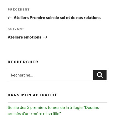
Navigation
Article
PRÉCÉDENT
de
précédent
Ateliers Prendre soin de soi et de nos relations
l’article
Article
SUIVANT
suivant
Ateliers émotions
RECHERCHER
Recherche
Recher
pour
:
DANS MON ACTUALITÉ
Sortie des 2 premiers tomes de la trilogie “Destins
croisés d’une mère et sa fille”