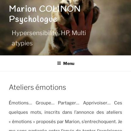
Aller
Marion COLINON
au
Psychologue
contenu
principal
Hypersensibilité, HP, Multi
atypies
Menu
Ateliers émotions
Émotions… Groupe… Partager… Apprivoiser… Ces
quelques mots, inscrits dans l’annonce des ateliers
« émotions » proposés par Marion, s’entrechoquent. Je
me sens partagée entre l’envie de tenter l’expérience