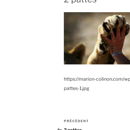
https://marion-colinon.com/
pattes-1.jpg
Navigation
Article
PRÉCÉDENT
de
précédent
2 pattes