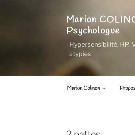
Aller
au
Marion COLI
contenu
principal
Psychologue
Hypersensibilité, HP, M
atypies
Marion Colinon
Propos
2 pattes