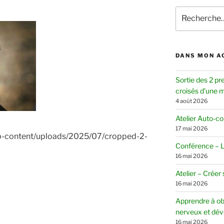
Recherche
pour
:
DANS MON A
Sortie des 2 pr
croisés d’une mè
4 août 2026
Atelier Auto-c
17 mai 2026
wp-content/uploads/2025/07/cropped-2-
Conférence – Le
16 mai 2026
Atelier – Créer
16 mai 2026
Apprendre à ob
nerveux et dév
16 mai 2026