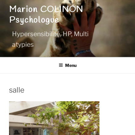
Aller
Marion COLINON
au
Psychologue
contenu
principal
Hypersensibilité, HP, Multi
atypies
Menu
salle