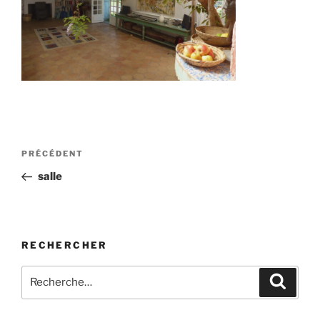
Navigation
Article
PRÉCÉDENT
de
précédent
salle
l’article
RECHERCHER
Recherche
Recher
pour
: