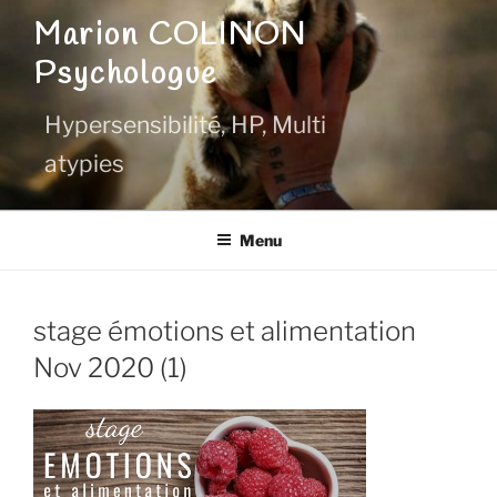
Aller
Marion COLINON
au
Psychologue
contenu
principal
Hypersensibilité, HP, Multi
atypies
Menu
stage émotions et alimentation
Nov 2020 (1)