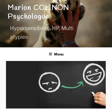
Aller
Marion COLINON
au
Psychologue
contenu
principal
Hypersensibilité, HP, Multi
atypies
Menu