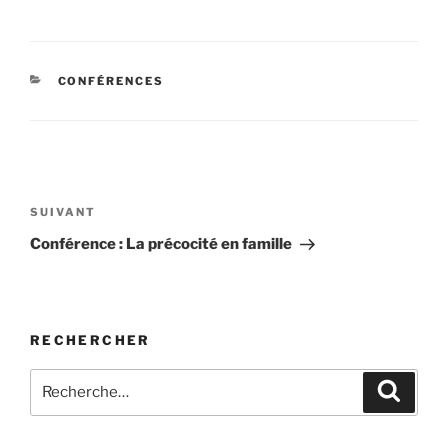
CATÉGORIES
CONFÉRENCES
Navigation
de
Article
SUIVANT
l’article
suivant
Conférence : La précocité en famille
RECHERCHER
Recherche
Recher
pour
: