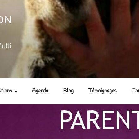
NON
ulti
itions
Agenda
Blog
Témoignages
Co