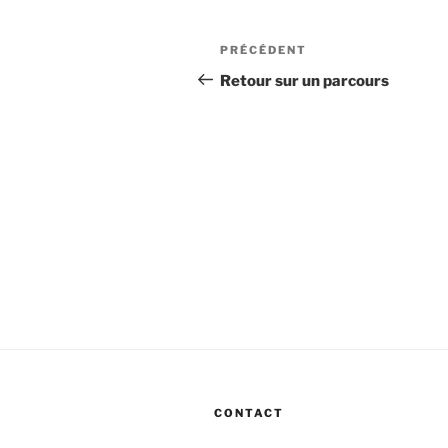
Navigation
Article
PRÉCÉDENT
de
précédent
Retour sur un parcours
l’article
CONTACT