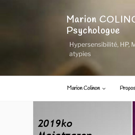
Aller
au
Marion COLI
contenu
principal
Psychologue
Hypersensibilité, HP, M
atypies
Marion Colinon
Propos