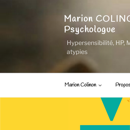
Aller
au
Marion COLI
contenu
principal
Psychologue
Hypersensibilité, HP, M
atypies
Marion Colinon
Propos