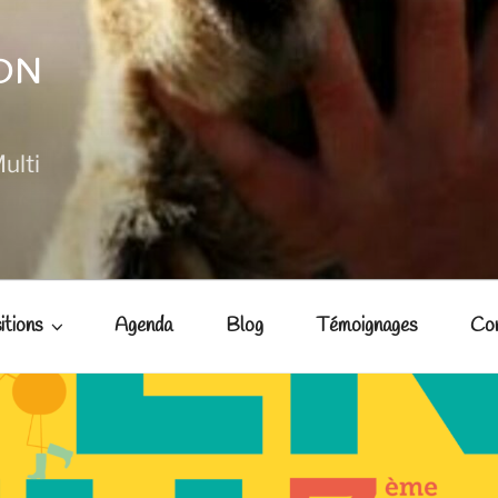
NON
ulti
itions
Agenda
Blog
Témoignages
Co