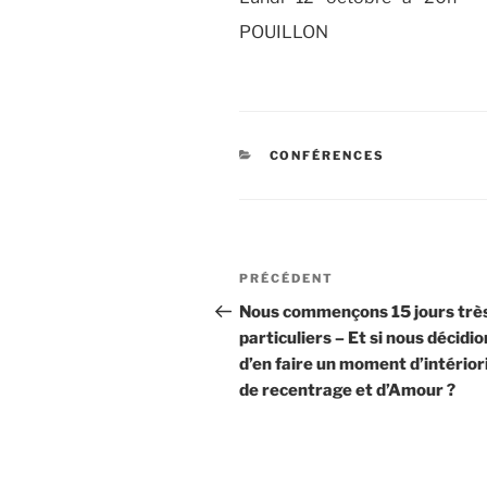
POUILLON
CATÉGORIES
CONFÉRENCES
Navigation
Article
PRÉCÉDENT
de
précédent
Nous commençons 15 jours trè
particuliers – Et si nous décidi
l’article
d’en faire un moment d’intérior
de recentrage et d’Amour ?